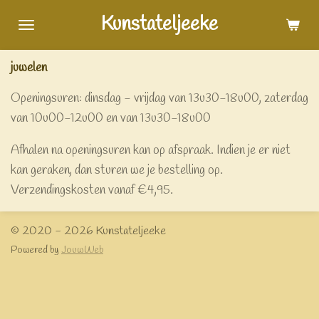
Ga
Kunstateljeeke
direct
naar
juwelen
de
hoofdinhoud
Openingsuren: dinsdag - vrijdag van 13u30-18u00, zaterdag
van 10u00-12u00 en van 13u30-18u00
Afhalen na openingsuren kan op afspraak. Indien je er niet
kan geraken, dan sturen we je bestelling op.
Verzendingskosten vanaf €4,95.
© 2020 - 2026 Kunstateljeeke
Powered by
JouwWeb