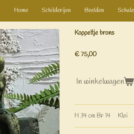
Home
Schilderijen
Beelden
Schale
Koppeltje brons
€ 75,00
In winkelwagen
H 34 cm Br 14 Klei