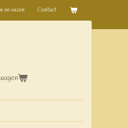
n en vazen
Contact
lwagen