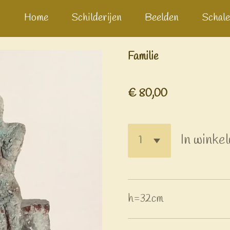
Home
Schilderijen
Beelden
Schale
Familie
€ 80,00
In winke
h=32cm