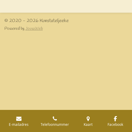
e
l
r
e
n
e
n
© 2020 - 2026 Kunstateljeeke
Powered by
JouwWeb
E-mailadres
Telefoonnummer
Kaart
Facebook