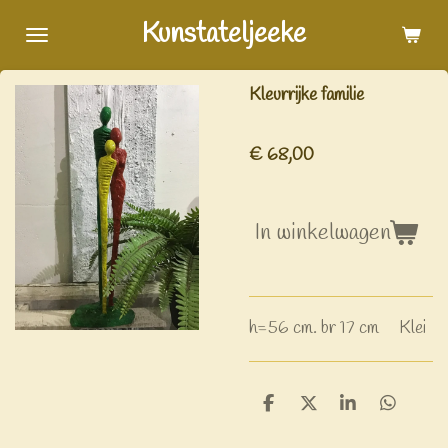
Ga
Kunstateljeeke
direct
naar
Kleurrijke familie
de
hoofdinhoud
€ 68,00
In winkelwagen
h=56 cm. br 17 cm Klei
D
D
S
D
e
e
h
e
l
e
a
l