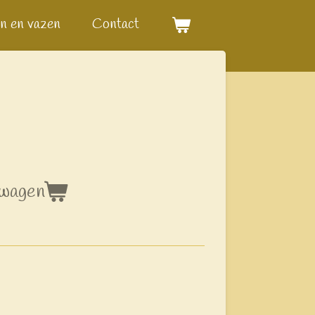
n en vazen
Contact
lwagen