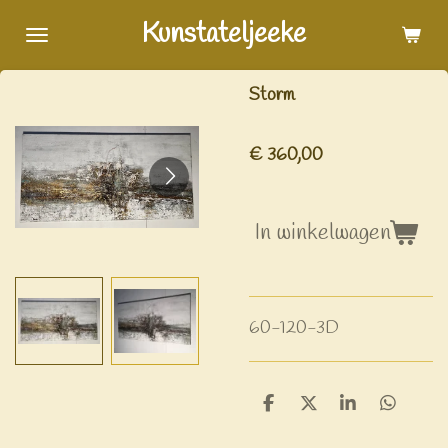
Ga
Kunstateljeeke
direct
naar
Storm
de
hoofdinhoud
€ 360,00
In winkelwagen
60-120-3D
D
D
S
D
e
e
h
e
l
e
a
l