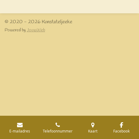
e
l
r
e
n
e
n
© 2020 - 2026 Kunstateljeeke
Powered by
JouwWeb
E-mailadres
Telefoonnummer
Kaart
Facebook