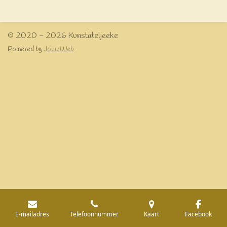
e
l
r
e
n
e
n
© 2020 - 2026 Kunstateljeeke
Powered by
JouwWeb
E-mailadres
Telefoonnummer
Kaart
Facebook