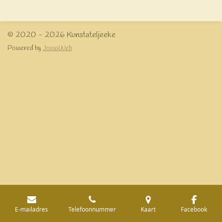
e
l
r
e
n
e
n
© 2020 - 2026 Kunstateljeeke
Powered by
JouwWeb
E-mailadres
Telefoonnummer
Kaart
Facebook