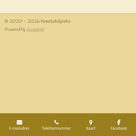
e
l
r
e
n
e
n
© 2020 - 2026 Kunstateljeeke
Powered by
JouwWeb
E-mailadres
Telefoonnummer
Kaart
Facebook