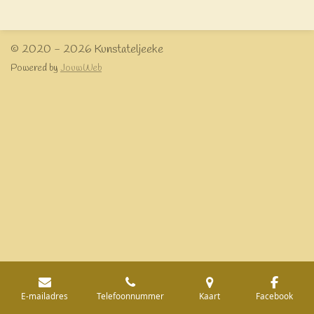
e
l
r
e
n
e
n
© 2020 - 2026 Kunstateljeeke
Powered by
JouwWeb
E-mailadres
Telefoonnummer
Kaart
Facebook