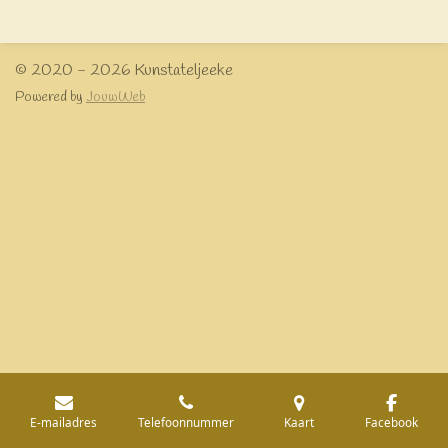
e
l
r
e
n
e
n
© 2020 - 2026 Kunstateljeeke
Powered by
JouwWeb
E-mailadres
Telefoonnummer
Kaart
Facebook