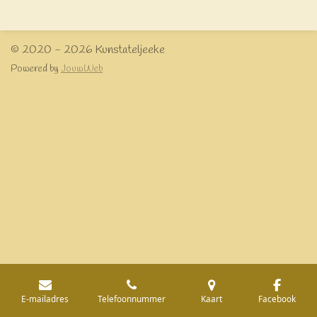
e
l
r
e
n
e
n
© 2020 - 2026 Kunstateljeeke
Powered by
JouwWeb
E-mailadres
Telefoonnummer
Kaart
Facebook