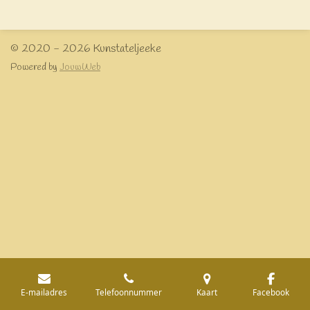
e
l
r
e
n
e
n
© 2020 - 2026 Kunstateljeeke
Powered by
JouwWeb
E-mailadres
Telefoonnummer
Kaart
Facebook