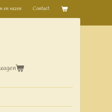
n en vazen
Contact
lwagen