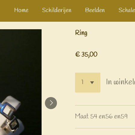
Home
Schilderijen
Beelden
Schale
Ring
€ 35,00
In winke
Maat 54 en56 en59