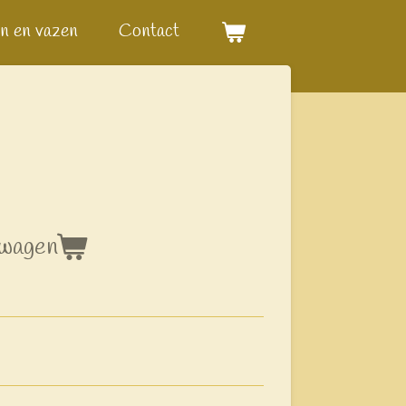
n en vazen
Contact
lwagen