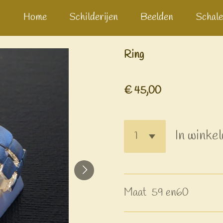
Home
Schilderijen
Beelden
Schale
Ring
€ 45,00
In winke
Maat 59 en60