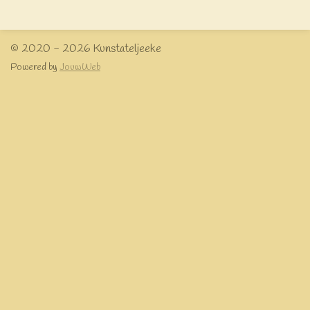
e
l
r
e
n
e
n
© 2020 - 2026 Kunstateljeeke
Powered by
JouwWeb