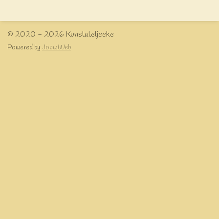
e
l
r
e
n
e
n
© 2020 - 2026 Kunstateljeeke
Powered by
JouwWeb