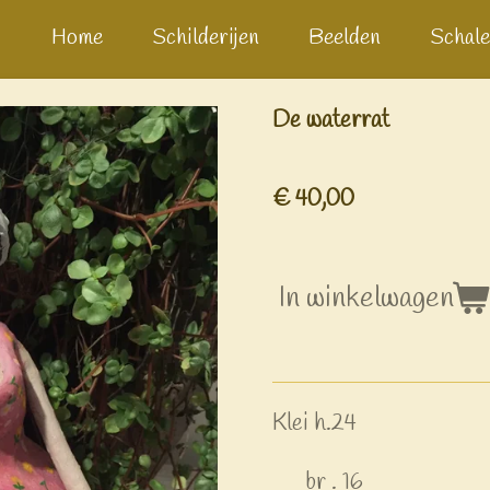
Home
Schilderijen
Beelden
Schale
De waterrat
€ 40,00
In winkelwagen
Klei h.24
br . 16