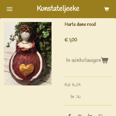
Ga
Kunstateljeeke
direct
naar
Harte dame rood
de
hoofdinhoud
€ 1,00
In winkelwagen
Kei h.24
br .16