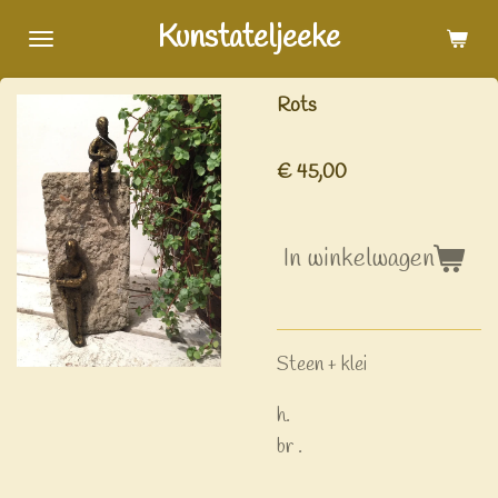
Ga
Kunstateljeeke
direct
naar
Rots
de
hoofdinhoud
€ 45,00
In winkelwagen
Steen + klei
h.
br .