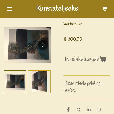
Ga
Kunstateljeeke
direct
naar
Verbonden
de
hoofdinhoud
€ 300,00
In winkelwagen
Mixed Media painting
60/80
D
D
S
D