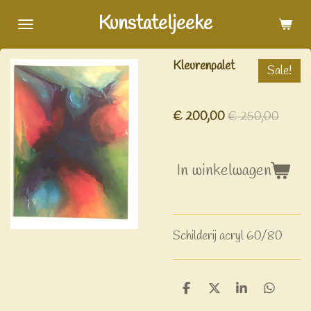
Ga
Kunstateljeeke
direct
naar
Kleurenpalet
Sale!
de
hoofdinhoud
€ 200,00
€ 250,00
In winkelwagen
Schilderij acryl 60/80
D
D
S
D
e
e
h
e