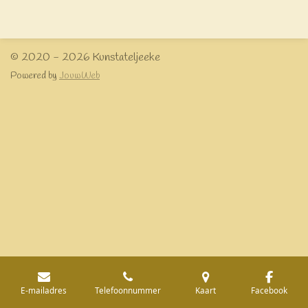
l
e
a
l
e
l
r
e
n
e
n
© 2020 - 2026 Kunstateljeeke
Powered by
JouwWeb
E-mailadres
Telefoonnummer
Kaart
Facebook