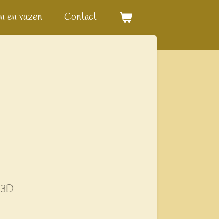
n en vazen
Contact
. 3D