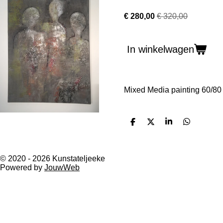
€ 280,00
€ 320,00
In winkelwagen
Mixed Media painting 60/80
D
D
S
D
e
e
h
e
l
e
a
l
e
l
r
e
n
e
n
© 2020 - 2026 Kunstateljeeke
Powered by
JouwWeb