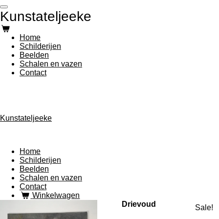
Ga
Kunstateljeeke
direct
naar
de
Home
hoofdinhoud
Schilderijen
Beelden
Schalen en vazen
Contact
Kunstateljeeke
Home
Schilderijen
Beelden
Schalen en vazen
Contact
Winkelwagen
Drievoud
Sale!