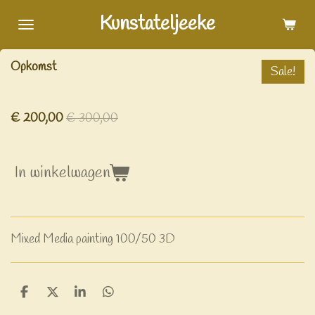
Ga
Kunstateljeeke
direct
naar
Opkomst
Sale!
de
hoofdinhoud
€ 200,00
€ 300,00
In winkelwagen
Mixed Media painting 100/50 3D
D
D
S
D
e
e
h
e