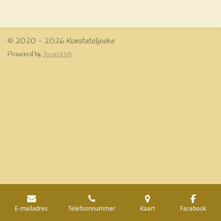
l
e
a
l
e
l
r
e
n
e
n
© 2020 - 2026 Kunstateljeeke
Powered by
JouwWeb
E-mailadres
Telefoonnummer
Kaart
Facebook