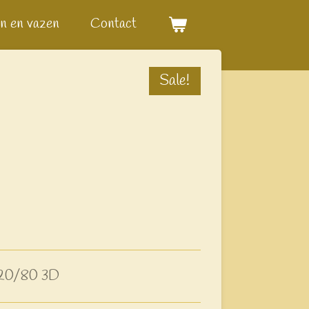
n en vazen
Contact
Sale!
 120/80 3D