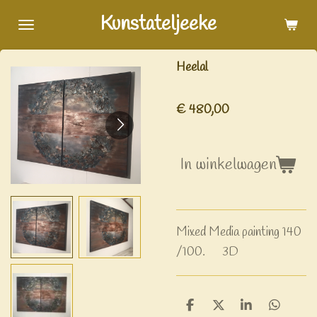
Ga
Kunstateljeeke
direct
naar
Heelal
de
hoofdinhoud
€ 480,00
In winkelwagen
Mixed Media painting 140
/100. 3D
D
D
S
D