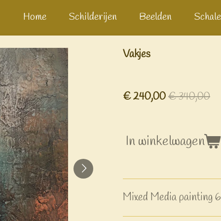
Home
Schilderijen
Beelden
Schale
Vakjes
€ 240,00
€ 340,00
In winkelwagen
Mixed Media paintin