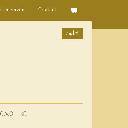
n en vazen
Contact
Sale!
g 60/60 3D