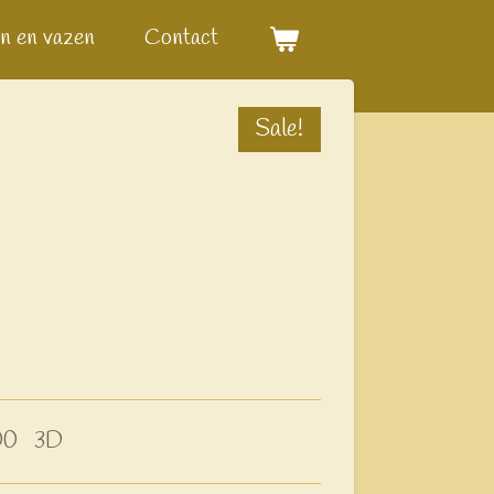
n en vazen
Contact
Sale!
/100 3D