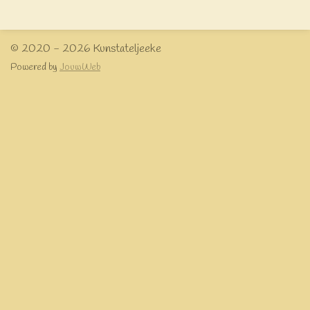
e
l
r
e
n
e
n
© 2020 - 2026 Kunstateljeeke
Powered by
JouwWeb