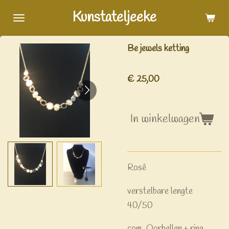
Ga
Kunstateljeeke
direct
naar
Be jewels ketting
de
hoofdinhoud
€ 25,00
In winkelwagen
Rosé
verstelbare lengte
40/50
com. Oorbellen + ring