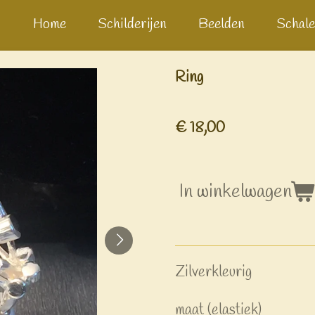
Home
Schilderijen
Beelden
Schale
Ring
€ 18,00
In winkelwagen
Zilverkleurig
maat (elastiek)