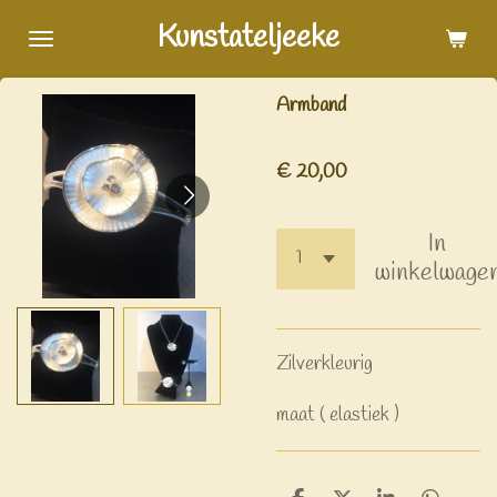
Ga
Kunstateljeeke
direct
naar
Armband
de
hoofdinhoud
€ 20,00
In
winkelwage
Zilverkleurig
maat ( elastiek )