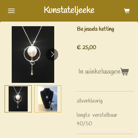
Ga
Kunstateljeeke
direct
naar
Be jewels ketting
de
hoofdinhoud
€ 25,00
In winkelwagen
zilverkleurig
lengte verstelbaar
40/50