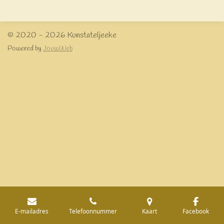
e
l
r
e
n
e
n
© 2020 - 2026 Kunstateljeeke
Powered by
JouwWeb
E-mailadres
Telefoonnummer
Kaart
Facebook