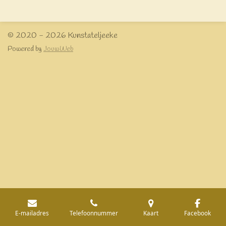
e
l
r
e
n
e
n
© 2020 - 2026 Kunstateljeeke
Powered by
JouwWeb
E-mailadres
Telefoonnummer
Kaart
Facebook