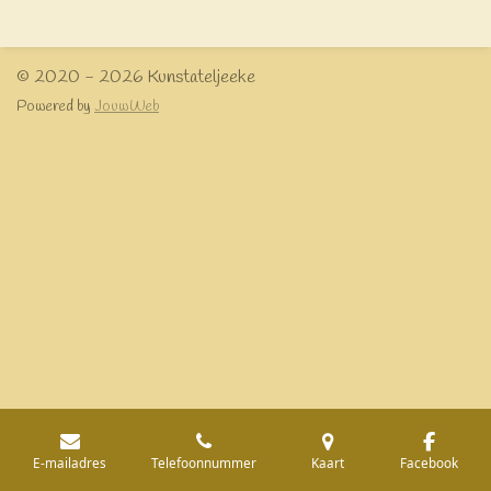
e
l
r
e
n
e
n
© 2020 - 2026 Kunstateljeeke
Powered by
JouwWeb
E-mailadres
Telefoonnummer
Kaart
Facebook