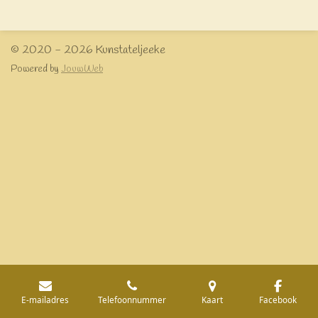
e
l
r
e
n
e
n
© 2020 - 2026 Kunstateljeeke
Powered by
JouwWeb
E-mailadres
Telefoonnummer
Kaart
Facebook