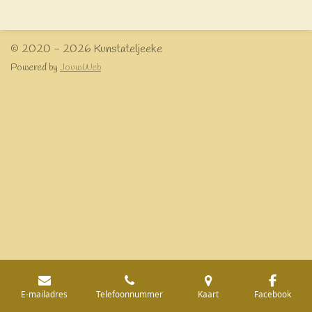
e
l
r
e
n
e
n
© 2020 - 2026 Kunstateljeeke
Powered by
JouwWeb
E-mailadres
Telefoonnummer
Kaart
Facebook